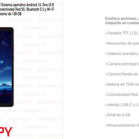
Estética premium, 
Adquirila en cuota
▫️
Pantalla TFT LCD, 
▫️
Resolución de pa
▫️
Sistema operativo 
▫️
Cámara principal 
▫️
Cámara frontal de
▫️
Batería de 7040 
▫️
Conectividad Red 5
▫️
Interfaz USB-C y 
▫️
RAM de 6 GB
▫️
Almacenamiento 