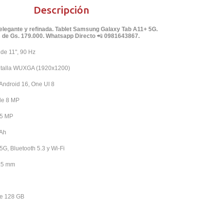
Descripción
elegante y refinada. Tablet Samsung Galaxy Tab A11+ 5G.
s de Gs. 179.000. Whatsapp Directo
📲
0981643867.
de 11", 90 Hz
ntalla WUXGA (1920x1200)
Android 16, One UI 8
de 8 MP
 5 MP
mAh
G, Bluetooth 5.3 y Wi-Fi
3.5 mm
de 128 GB