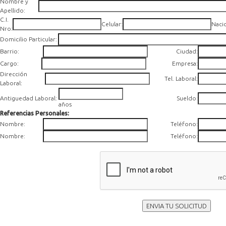
Nombre y
Apellido:
C.I.
Celular:
Naci
Nro:
Domicilio Particular:
Barrio:
Ciudad:
Cargo:
Empresa:
Dirección
Tel. Laboral:
Laboral:
Antiguedad Laboral:
Sueldo
:
años
Referencias Personales:
Nombre:
Teléfono:
Nombre:
Teléfono:
ENVIA TU SOLICITUD