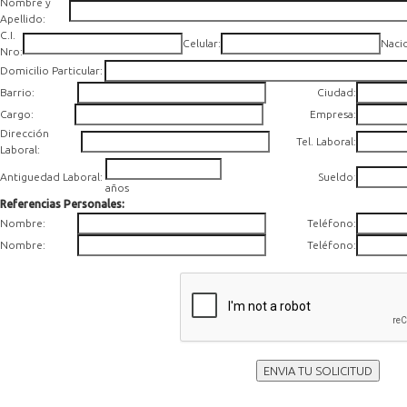
Nombre y
Apellido:
C.I.
Celular:
Naci
Nro:
Domicilio Particular:
Barrio:
Ciudad:
Cargo:
Empresa:
Dirección
Tel. Laboral:
Laboral:
Antiguedad Laboral:
Sueldo
:
años
Referencias Personales:
Nombre:
Teléfono:
Nombre:
Teléfono:
ENVIA TU SOLICITUD