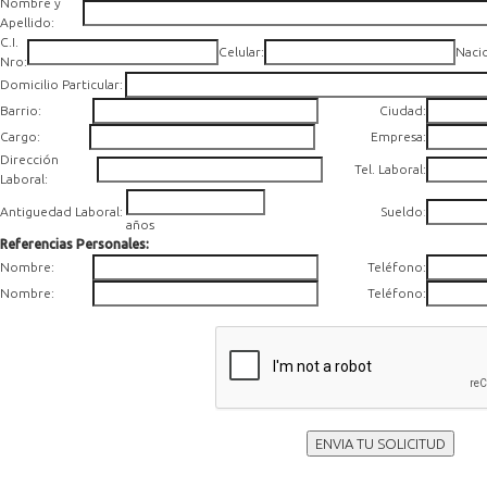
Nombre y
Apellido:
C.I.
Celular:
Naci
Nro:
Domicilio Particular:
Barrio:
Ciudad:
Cargo:
Empresa:
Dirección
Tel. Laboral:
Laboral:
Antiguedad Laboral:
Sueldo
:
años
Referencias Personales:
Nombre:
Teléfono:
Nombre:
Teléfono:
ENVIA TU SOLICITUD