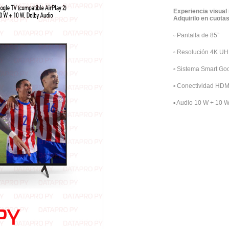
Experiencia visual
Adquirilo en cuota
▫️
Pantalla de 85”
▫️
Resolución 4K U
▫️
Sistema Smart Goog
▫️
Conectividad HDMI,
▫️
Audio 10 W + 10 W