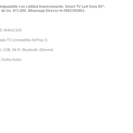
 inigualable con calidad impresionante. Smart TV Led Sony 85”.
s de Gs. 971.000. Whatsapp Directo
📲
0982355963.
HD 3840x2160
le TV (compatible AirPlay 2)
 USB, Wi-Fi, Bluetooth, Ethernet
, Dolby Audio